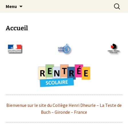
Site officiel du Collège Henri Dheurle de La
Aller
Recherc
Collège Henri Dheurle
Menu
au
Teste de Buch (Bassin d'Arcachon – Gironde)
contenu
– Académie de Bordeaux.
Accueil
Bienvenue sur le site du Collège Henri Dheurle – La Teste de
Buch – Gironde – France