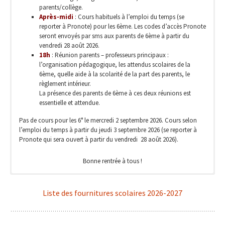
parents/collège.
Après-midi
: Cours habituels à l’emploi du temps (se
reporter à Pronote) pour les 6ème. Les codes d’accès Pronote
seront envoyés par sms aux parents de 6ème à partir du
vendredi 28 août 2026.
18h
: Réunion parents – professeurs principaux :
l’organisation pédagogique, les attendus scolaires de la
6ème, quelle aide à la scolarité de la part des parents, le
règlement intérieur.
La présence des parents de 6ème à ces deux réunions est
essentielle et attendue.
Pas de cours pour les 6° le mercredi 2 septembre 2026. Cours selon
l’emploi du temps à partir du jeudi 3 septembre 2026 (se reporter à
Pronote qui sera ouvert à partir du vendredi 28 août 2026).
Bonne rentrée à tous !
Rentrée des élèves de 5ème le mercredi 2 septembre 2026 à 8h20.
Rentrée des élèves de 4ème le mercredi 2 septembre 2026 à 8h20.
Rentrée des élèves de 3ème le mercredi 2 septembre 2026 à 8h20.
Liste des fournitures scolaires 2026-2027
Organisation de la journée
Organisation de la journée
Organisation de la journée
:
:
:
8h20
8h20
8h20
: Accueil des élèves par les professeurs principaux, toute
: Accueil des élèves par les professeurs principaux, toute
: Accueil des élèves par les professeurs principaux, toute