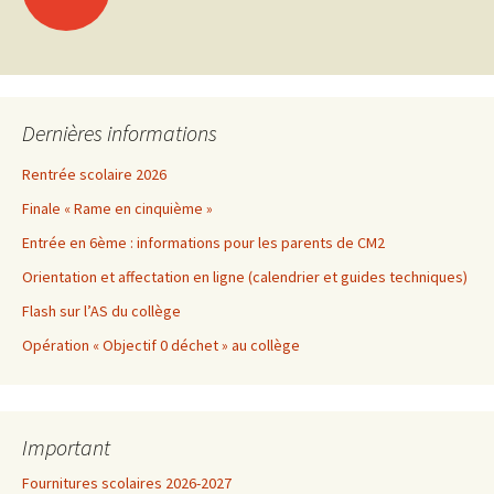
Navigation
←
Articles plus anciens
des
articles
Dernières informations
Rentrée scolaire 2026
Finale « Rame en cinquième »
Entrée en 6ème : informations pour les parents de CM2
Orientation et affectation en ligne (calendrier et guides techniques)
Flash sur l’AS du collège
Opération « Objectif 0 déchet » au collège