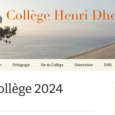
Dheurle de La Teste de Buch (Bassin d'Arcachon 
enri Dheurle
n
Pédagogie
Vie du Collège
Orientation
DNB
ollège 2024