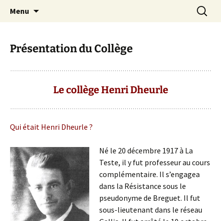
Site officiel du Collège Henri Dheurle de La
Aller
Recherc
Collège Henri Dheurle
Menu
au
Teste de Buch (Bassin d'Arcachon – Gironde)
contenu
– Académie de Bordeaux.
Présentation du Collège
Le collège Henri Dheurle
Qui était Henri Dheurle ?
Né le 20 décembre 1917 à La
Teste, il y fut professeur au cours
complémentaire. Il s’engagea
dans la Résistance sous le
pseudonyme de Breguet. Il fut
sous-lieutenant dans le réseau