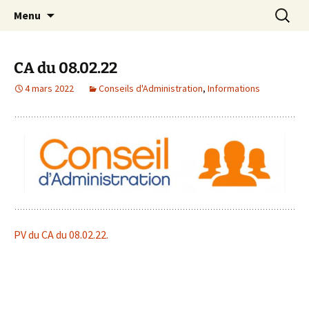
Site officiel du Collège Henri Dheurle de La
Aller
Recherc
Collège Henri Dheurle
Menu
au
Teste de Buch (Bassin d'Arcachon – Gironde)
contenu
– Académie de Bordeaux.
CA du 08.02.22
4 mars 2022
Conseils d'Administration
,
Informations
PV du CA du 08.02.22.