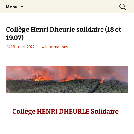
Site officiel du Collège Henri Dheurle de La
Aller
Recherc
Collège Henri Dheurle
Menu
au
Teste de Buch (Bassin d'Arcachon – Gironde)
contenu
– Académie de Bordeaux.
Collège Henri Dheurle solidaire (18 et
19.07)
19 juillet 2022
Informations
Collège HENRI DHEURLE Solidaire !