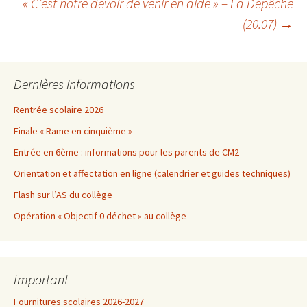
« C’est notre devoir de venir en aide » – La Dépêche
(20.07)
→
des
articles
Dernières informations
Rentrée scolaire 2026
Finale « Rame en cinquième »
Entrée en 6ème : informations pour les parents de CM2
Orientation et affectation en ligne (calendrier et guides techniques)
Flash sur l’AS du collège
Opération « Objectif 0 déchet » au collège
Important
Fournitures scolaires 2026-2027