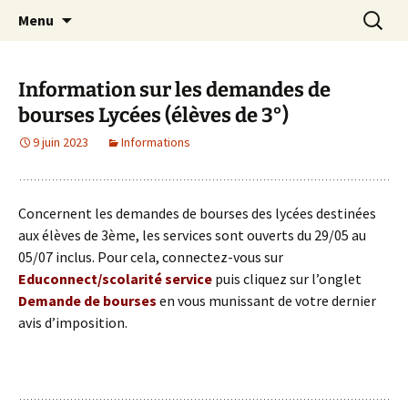
Site officiel du Collège Henri Dheurle de La
Aller
Recherc
Collège Henri Dheurle
Menu
au
Teste de Buch (Bassin d'Arcachon – Gironde)
contenu
– Académie de Bordeaux.
Information sur les demandes de
bourses Lycées (élèves de 3°)
9 juin 2023
Informations
Concernent les demandes de bourses des lycées destinées
aux élèves de 3ème, les services sont ouverts du 29/05 au
05/07 inclus. Pour cela, connectez-vous sur
Educonnect/scolarité service
puis cliquez sur l’onglet
Demande de bourses
en vous munissant de votre dernier
avis d’imposition.