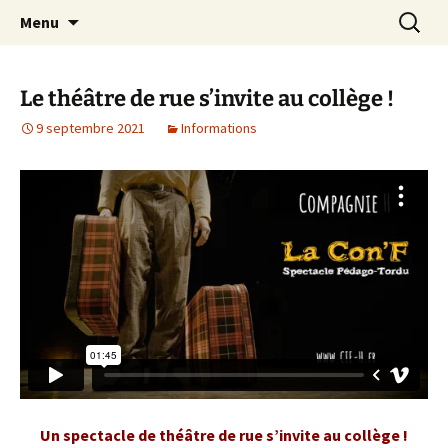
Site officiel du Collège Henri Dheurle de La
Aller
Recherc
Collège Henri Dheurle
Menu
au
Teste de Buch (Bassin d'Arcachon – Gironde)
contenu
– Académie de Bordeaux.
Le théâtre de rue s’invite au collège !
9 septembre 2021
Informations
Un spectacle de théâtre de rue s’invite au collège !