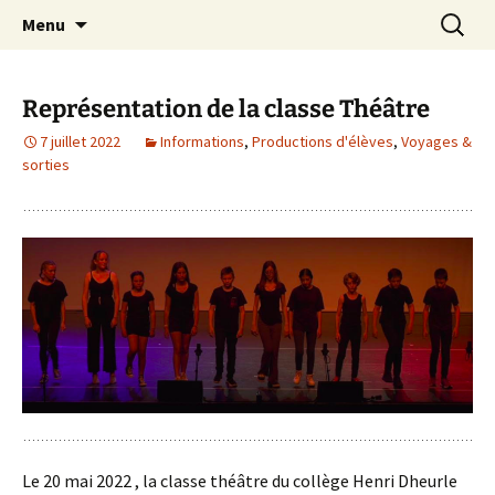
Site officiel du Collège Henri Dheurle de La
Aller
Recherc
Collège Henri Dheurle
Menu
au
Teste de Buch (Bassin d'Arcachon – Gironde)
contenu
– Académie de Bordeaux.
Représentation de la classe Théâtre
7 juillet 2022
Informations
,
Productions d'élèves
,
Voyages &
sorties
Le 20 mai 2022 , la classe théâtre du collège Henri Dheurle