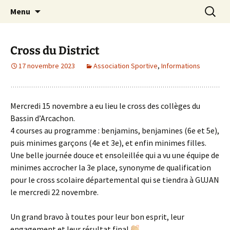
Site officiel du Collège Henri Dheurle de La
Aller
Recherc
Collège Henri Dheurle
Menu
au
Teste de Buch (Bassin d'Arcachon – Gironde)
contenu
– Académie de Bordeaux.
Cross du District
17 novembre 2023
Association Sportive
,
Informations
Mercredi 15 novembre a eu lieu le cross des collèges du
Bassin d’Arcachon.
4 courses au programme : benjamins, benjamines (6e et 5e),
puis minimes garçons (4e et 3e), et enfin minimes filles.
Une belle journée douce et ensoleillée qui a vu une équipe de
minimes accrocher la 3e place, synonyme de qualification
pour le cross scolaire départemental qui se tiendra à GUJAN
le mercredi 22 novembre.
Un grand bravo à tou.tes pour leur bon esprit, leur
engagement et leur résultat final