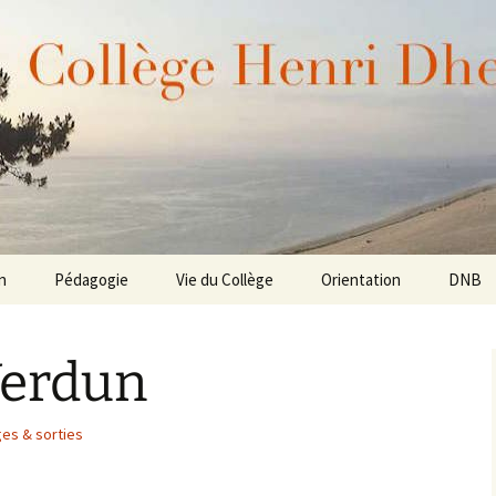
Dheurle de La Teste de Buch (Bassin d'Arcachon 
enri Dheurle
n
Pédagogie
Vie du Collège
Orientation
DNB
Verdun
es & sorties