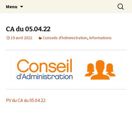
Site officiel du Collège Henri Dheurle de La
Aller
Recherc
Collège Henri Dheurle
Menu
au
Teste de Buch (Bassin d'Arcachon – Gironde)
contenu
– Académie de Bordeaux.
CA du 05.04.22
19 avril 2022
Conseils d'Administration
,
Informations
PV du CA du 05.04.22