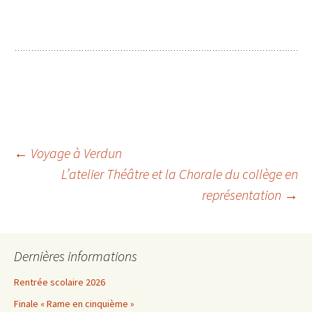
Navigation
←
Voyage à Verdun
L’atelier Théâtre et la Chorale du collège en
représentation
→
des
articles
Dernières informations
Rentrée scolaire 2026
Finale « Rame en cinquième »