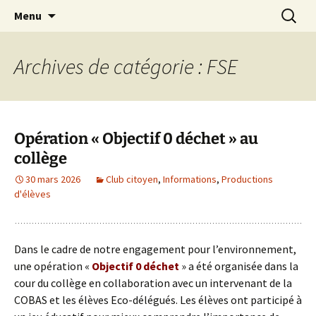
Site officiel du Collège Henri Dheurle de La
Aller
Recherc
Collège Henri Dheurle
Menu
au
Teste de Buch (Bassin d'Arcachon – Gironde)
contenu
– Académie de Bordeaux.
Archives de catégorie : FSE
Opération « Objectif 0 déchet » au
collège
30 mars 2026
Club citoyen
,
Informations
,
Productions
d'élèves
Dans le cadre de notre engagement pour l’environnement,
une opération «
Objectif 0 déchet
» a été organisée dans la
cour du collège en collaboration avec un intervenant de la
COBAS et les élèves Eco-délégués. Les élèves ont participé à