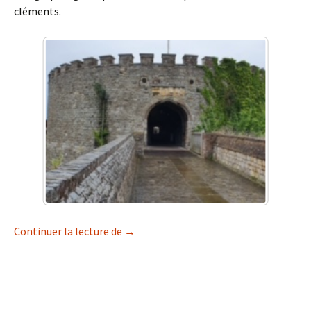
cléments.
Voyage en Angleterre (Maj 16.04.24)
Continuer la lecture de
→